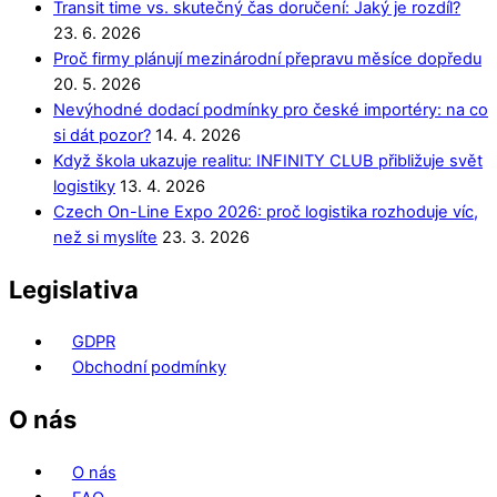
Transit time vs. skutečný čas doručení: Jaký je rozdíl?
23. 6. 2026
Proč firmy plánují mezinárodní přepravu měsíce dopředu
20. 5. 2026
Nevýhodné dodací podmínky pro české importéry: na co
si dát pozor?
14. 4. 2026
Když škola ukazuje realitu: INFINITY CLUB přibližuje svět
logistiky
13. 4. 2026
Czech On-Line Expo 2026: proč logistika rozhoduje víc,
než si myslíte
23. 3. 2026
Legislativa
GDPR
Obchodní podmínky
O nás
O nás