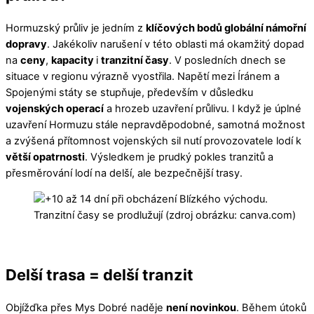
Hormuzský průliv je jedním z
klíčových bodů globální námořní
dopravy
. Jakékoliv narušení v této oblasti má okamžitý dopad
na
ceny
,
kapacity
i
tranzitní časy
. V posledních dnech se
situace v regionu výrazně vyostřila. Napětí mezi Íránem a
Spojenými státy se stupňuje, především v důsledku
vojenských operací
a hrozeb uzavření průlivu. I když je úplné
uzavření Hormuzu stále nepravděpodobné, samotná možnost
a zvýšená přítomnost vojenských sil nutí provozovatele lodí k
větší opatrnosti
. Výsledkem je prudký pokles tranzitů a
přesměrování lodí na delší, ale bezpečnější trasy.
Tranzitní časy se prodlužují (zdroj obrázku: canva.com)
Delší trasa = delší tranzit
Objížďka přes Mys Dobré naděje
není novinkou
. Během útoků