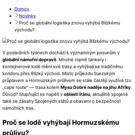
Domov
Novinky
Proč se globální logistika znovu vyhýbá Blízkému
východu?
V posledních týdnech dochází k významným posunům v
globální námořní dopravě
. Mnohé ropné tankery i
kontejnerové lodě mění své trasy a vyhýbají se tradičnímu
koridoru přes Blízký východ. Místo průjezdu Suezským
průplavem a Hormuzským průlivem se stále častěji využívá tzv.
„cape route“ — trasa kolem
Mysu Dobré naděje na jihu Afriky
.
Důvod? Stupňující se napětí v
oblasti Íránu
, aktuálně spojené
také se zásahy Spojených států a obavami o bezpečnost
námořních tras.
Proč se lodě vyhýbají Hormuzskému
průlivu?