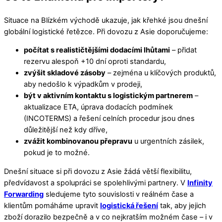
Situace na Blízkém východě ukazuje, jak křehké jsou dnešní
globální logistické řetězce. Při dovozu z Asie doporučujeme:
počítat s realističtějšími dodacími lhůtami
– přidat
rezervu alespoň +10 dní oproti standardu,
zvýšit skladové zásoby
– zejména u klíčových produktů,
aby nedošlo k výpadkům v prodeji,
být v aktivním kontaktu s logistickým partnerem
–
aktualizace ETA, úprava dodacích podmínek
(INCOTERMS) a řešení celních procedur jsou dnes
důležitější než kdy dříve,
zvážit kombinovanou přepravu
u urgentních zásilek,
pokud je to možné.
Dnešní situace si při dovozu z Asie žádá větší flexibilitu,
předvídavost a spolupráci se spolehlivými partnery. V
Infinity
Forwarding
sledujeme tyto souvislosti v reálném čase a
klientům pomáháme upravit
logistická řešení
tak, aby jejich
zboží dorazilo bezpečně a v co nejkratším možném čase – i v