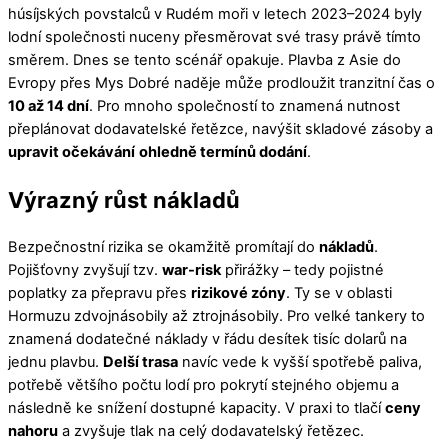
húsíjských povstalců v Rudém moři v letech 2023–2024 byly
lodní společnosti nuceny přesměrovat své trasy právě tímto
směrem. Dnes se tento scénář opakuje. Plavba z Asie do
Evropy přes Mys Dobré naděje může prodloužit tranzitní čas o
10 až 14 dní
. Pro mnoho společností to znamená nutnost
přeplánovat dodavatelské řetězce, navýšit skladové zásoby a
upravit očekávání
ohledně termínů dodání
.
Výrazný růst nákladů
Bezpečnostní rizika se okamžitě promítají do
nákladů
.
Pojišťovny zvyšují tzv.
war-risk
přirážky – tedy pojistné
poplatky za přepravu přes
rizikové zóny
. Ty se v oblasti
Hormuzu zdvojnásobily až ztrojnásobily. Pro velké tankery to
znamená dodatečné náklady v řádu desítek tisíc dolarů na
jednu plavbu.
Delší trasa
navíc vede k vyšší spotřebě paliva,
potřebě většího počtu lodí pro pokrytí stejného objemu a
následně ke snížení dostupné kapacity. V praxi to tlačí
ceny
nahoru
a zvyšuje tlak na celý dodavatelský řetězec.