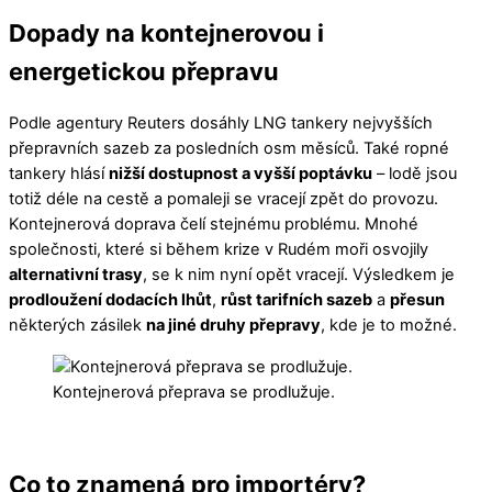
Dopady na kontejnerovou i
energetickou přepravu
Podle agentury Reuters dosáhly LNG tankery nejvyšších
přepravních sazeb za posledních osm měsíců. Také ropné
tankery hlásí
nižší dostupnost a vyšší poptávku
– lodě jsou
totiž déle na cestě a pomaleji se vracejí zpět do provozu.
Kontejnerová doprava čelí stejnému problému. Mnohé
společnosti, které si během krize v Rudém moři osvojily
alternativní trasy
, se k nim nyní opět vracejí. Výsledkem je
prodloužení dodacích lhůt
,
růst tarifních sazeb
a
přesun
některých zásilek
na jiné druhy přepravy
, kde je to možné.
Kontejnerová přeprava se prodlužuje.
Co to znamená pro importéry?