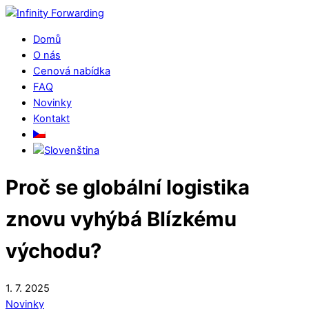
Skip
Menu
to
Domů
content
O nás
Cenová nabídka
FAQ
Novinky
Kontakt
Close
Proč se globální logistika
Menu
znovu vyhýbá Blízkému
východu?
1
.
7
.
2025
Novinky