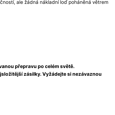
lečností, ale žádná nákladní loď poháněná větrem
novanou přepravu po celém světě.
složitější zásilky. Vyžádejte si nezávaznou