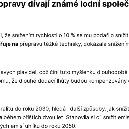
opravy dívají známé lodní spole
l, že snížením rychlosti o 10 % se mu podařilo sníž
ěřuje na
přepravu těžké techniky, dokázala snížením
svých plavidel, což činí tuto myšlenku dlouhodobě n
omu, že dlouhé dodací lhůty budou kompenzovány da
tralitu do roku 2030, hledá i další způsoby, jak sníž
je
během příštích dvou let. Stanovila si cíl snížit e
ých emisí uhlíku do roku 2050.