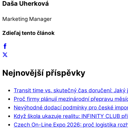
Daša Uherková
Marketing Manager
Zdieľaj tento článok
Nejnovější příspěvky
Transit time vs. skutečný čas doručení: Jaký j
Proč firmy plánují mezinárodní přepravu měs
Nevýhodné dodací podmínky pro české import
Když škola ukazuje realitu: INFINITY CLUB přib
Czech On-Line Expo 2026: proč logistika rozho