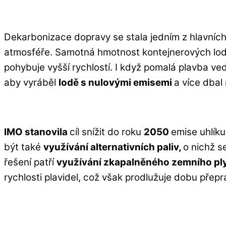
Dekarbonizace dopravy se stala jedním z hlavních c
atmosféře. Samotná hmotnost kontejnerových lod
pohybuje vyšší rychlostí. I když pomalá plavba vede
aby vyráběl
lodě s nulovými emisemi
a více dbal
IMO stanovila
cíl snížit do roku
2050
emise uhlík
být také
využívání alternativních paliv,
o nichž s
řešení patří
využívání zkapalněného zemního pl
rychlosti plavidel, což však prodlužuje dobu přepr