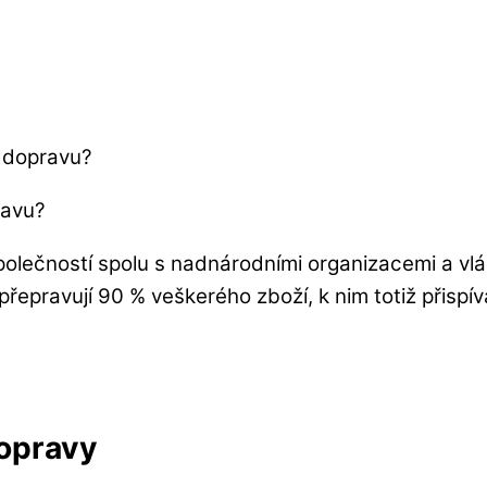
t dopravu?
 společností spolu s nadnárodními organizacemi a v
 přepravují 90 % veškerého zboží, k nim totiž přispí
opravy