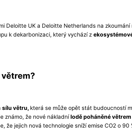
tmi Deloitte UK a Deloitte Netherlands na zkoumán
upu k dekarbonizaci, který vychází z
ekosystémové
 větrem?
m
sílu větru,
která se může opět stát budoucností m
 je známo, že nové nákladní
lodě poháněné větrem
e, že jejich nová technologie sníží emise CO2 o 90