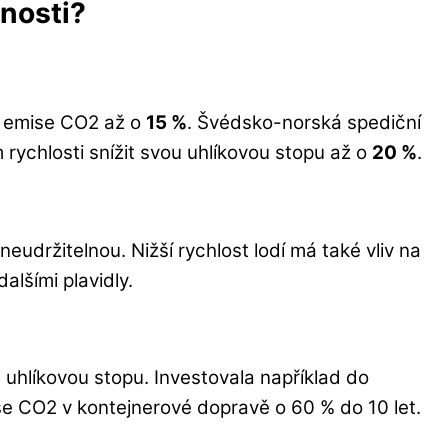
čnosti?
it emise CO2 až o
15 %
. Švédsko-norská spediční
 rychlosti snížit svou uhlíkovou stopu až o
20 %
.
eudržitelnou. Nižší rychlost lodí má také vliv na
lšími plavidly.
it uhlíkovou stopu. Investovala například do
mise CO2 v kontejnerové dopravě o 60 % do 10 let.