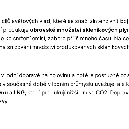
ílů světových vlád, které se snaží zintenzivnit boj
í produkuje
obrovské množství skleníkových ply
 ke snížení emisí, zabere příliš mnoho času. Na celý
 na snižování množství produkovaných skleníkových
u v lodní dopravě na polovinu a poté je postupně 
e v současné době v lodním průmyslu uvažuje, ale k
ynu a LNG,
které produkují nižší emise CO2. Dopravc
avy.