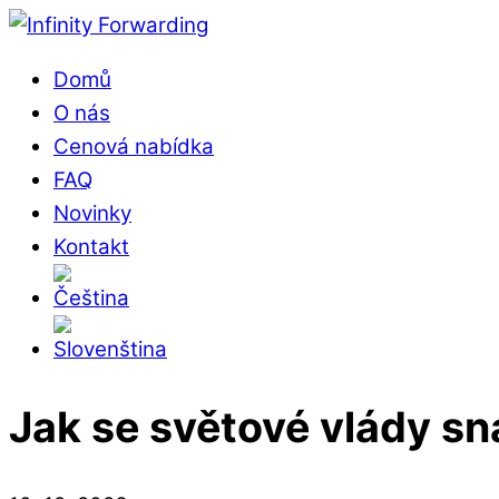
Skip
Menu
to
Domů
content
O nás
Cenová nabídka
FAQ
Novinky
Kontakt
Close
Jak se světové vlády s
Menu