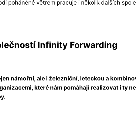
odi poháněné větrem pracuje i několik dalších spo
ečností Infinity Forwarding
ejen námořní, ale i železniční, leteckou a kombi
nizacemi, které nám pomáhají realizovat i ty nej
by.