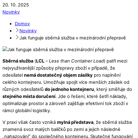
20
.
10
.
2025
Novinky
Domov
Novinky
Jak funguje sběrná služba v mezinárodní přepravě
Sběrná služba
(
LCL
–
Less than Container Load
) patří mezi
nejvyužívanější způsoby přepravy zboží v případě, že
odesílatel
nemá dostatečný objem zásilky
pro naplnění
celého kontejneru. Umožňuje spojit více menších zásilek od
různých odesílatelů
do jednoho kontejneru
, který směřuje do
stejného místa doručení
. Jde o řešení, které šetří náklady,
optimalizuje prostor a zároveň zajišťuje efektivní tok zboží v
rámci globální logistiky.
V praxi však často vzniká
mylná představa
, že sběrná služba
znamená svoz malých balíčků po zemi a jejich následné
„nahazování“ do společného kontejneru. Skutečné fungování