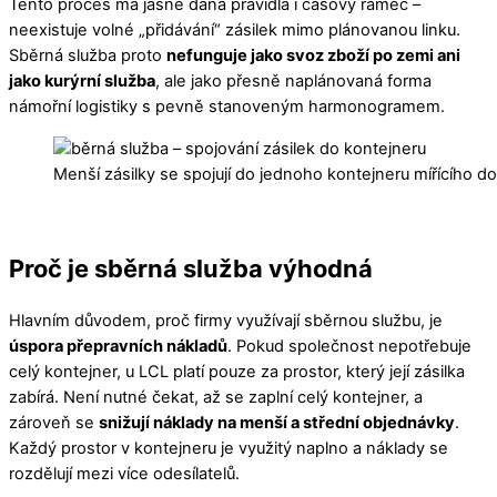
Tento proces má jasně daná pravidla i časový rámec –
neexistuje volné „přidávání“ zásilek mimo plánovanou linku.
Sběrná služba proto
nefunguje jako svoz zboží po zemi ani
jako kurýrní služba
, ale jako přesně naplánovaná forma
námořní logistiky s pevně stanoveným harmonogramem.
Menší zásilky se spojují do jednoho kontejneru mířícího do
Proč je sběrná služba výhodná
Hlavním důvodem, proč firmy využívají sběrnou službu, je
úspora přepravních nákladů
. Pokud společnost nepotřebuje
celý kontejner, u LCL platí pouze za prostor, který její zásilka
zabírá. Není nutné čekat, až se zaplní celý kontejner, a
zároveň se
snižují náklady na menší a střední objednávky
.
Každý prostor v kontejneru je využitý naplno a náklady se
rozdělují mezi více odesílatelů.