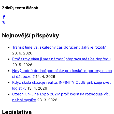
Zdieľaj tento článok
Nejnovější příspěvky
Transit time vs. skutečný čas doručení: Jaký je rozdíl?
23. 6. 2026
Proč firmy plánují mezinárodní přepravu měsíce dopředu
20. 5. 2026
Nevýhodné dodací podmínky pro české importéry: na co
si dát pozor?
14. 4. 2026
Když škola ukazuje realitu: INFINITY CLUB přibližuje svět
logistiky
13. 4. 2026
Czech On-Line Expo 2026: proč logistika rozhoduje víc,
než si myslíte
23. 3. 2026
Legislativa