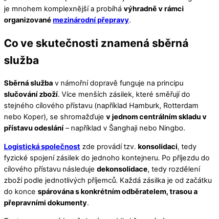
je mnohem komplexnější a probíhá
výhradně v rámci
organizované
mezinárodní přepravy
.
Co ve skutečnosti znamená sběrná
služba
Sběrná služba
v námořní dopravě funguje na principu
slučování zboží
. Více menších zásilek, které směřují do
stejného cílového přístavu (například Hamburk, Rotterdam
nebo Koper), se shromažďuje
v jednom centrálním skladu v
přístavu odeslání
– například v Šanghaji nebo Ningbo.
Logistická společnost
zde provádí tzv.
konsolidaci
, tedy
fyzické spojení zásilek do jednoho kontejneru. Po příjezdu do
cílového přístavu následuje
dekonsolidace
, tedy rozdělení
zboží podle jednotlivých příjemců. Každá zásilka je od začátku
do konce
spárována s konkrétním odběratelem, trasou a
přepravními dokumenty
.