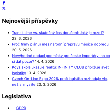
Nejnovější příspěvky
Transit time vs. skutečný čas doručení: Jaký je rozdíl?
23. 6. 2026
Proč firmy plánují mezinárodní přepravu měsíce dopředu
20. 5. 2026
Nevýhodné dodací podmínky pro české importéry: na co
si dát pozor?
14. 4. 2026
Když škola ukazuje realitu: INFINITY CLUB přibližuje svět
logistiky
13. 4. 2026
Czech On-Line Expo 2026: proč logistika rozhoduje víc,
než si myslíte
23. 3. 2026
Legislativa
GDPR