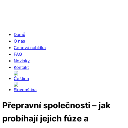
Skip
Menu
to
content
Domů
O nás
Cenová nabídka
FAQ
Novinky
Kontakt
Close
Přepravní společnosti – jak
Menu
probíhají jejich fúze a