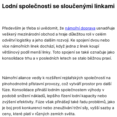
Lodní společnosti se sloučenými linkami
Především je třeba si uvědomit, že
námořní doprava
usnadňuje
veškerý mezinárodní obchod a hraje důležitou roli v celém
odvětví logistiky a jeho dalším rozvoji. Ke spojení dvou nebo
více námořních linek dochází, když jedna z linek koupí
většinový podíl menší linky. Toto spojení se také označuje jako
konsolidace trhu a v posledních letech se stalo běžnou praxí.
Námořní aliance vedly k rozšíření rejdařských společností na
plnohodnotné přístavní provozy, což vytváří prostor pro další
fúze. Konsolidace přináší lodním společnostem výhody v
podobě snížení nákladů, lepšího řízení lodní kapacity nebo
zvýšení efektivity. Fúze však přinášejí také řadu problémů, jako
je boj proti konkurenci nebo zneužívání tržní síly, vyšší sazby a
ceny, které platí v různých zemích světa.