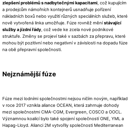
zlepšení problémů s nadbytečnými kapacitami
, což kupujícím
a prodejcům námořních kontejnerů usnadňuje pořízení
nákladních boxů nebo využití různých speciálních služeb, které
nově vytvořená linka umožňuje. Fúze rovněž mění
stávající
služby a jízdní řády
, což vede ke zcela nové podnikové
struktuře. Změny se projeví také v sazbách za přepravu, které
mohou být pozitivní nebo negativní v závislosti na dopadu fúze
na obě přepravní společnosti.
Nejznámější fúze
Fúze mezi lodními společnostmi nejsou ničím novým, například
v roce 2017 vznikla aliance OCEAN, která zahrnuje dohody
mezi společnostmi CMA-CGM, Evergreen, COSCO a OOCL.
Významnou koalicí bylo také spojení společností ONE, YML a
Hapag-Lloyd. Alianci 2M vytvořily společnosti Mediterranean