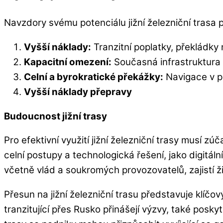
Navzdory svému potenciálu jižní železniční trasa 
Vyšší náklady:
Tranzitní poplatky, překládky 
Kapacitní omezení:
Současná infrastruktura
Celní a byrokratické překážky:
Navigace v př
Vyšší náklady přepravy
Budoucnost jižní trasy
Pro efektivní využití jižní železniční trasy musí 
celní postupy a technologická řešení, jako digitál
včetně vlád a soukromých provozovatelů, zajistí ž
Přesun na jižní železniční trasu představuje kl
tranzitující přes Rusko přinášejí výzvy, také poskytu