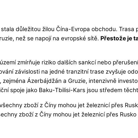
stala důležitou žilou Čína-Evropa obchodu. Trasa p
uzie, než se napojí na evropské sítě.
Přestože je t
zemí zmírňuje riziko dalších sankcí nebo přerušení 
vání závislosti na jedné tranzitní trase zvyšuje od
, zejména Ázerbájdžán a Gruzie, intenzivně investov
ční spoje jako Baku-Tbilisi-Kars jsou středem těch
echny zboží z Číny mohou jet železnicí přes Rusko