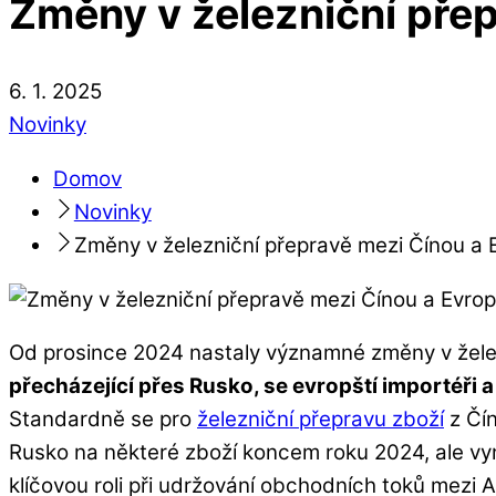
Změny v železniční pře
6
.
1
.
2025
Novinky
Domov
Novinky
Změny v železniční přepravě mezi Čínou a 
Od prosince 2024 nastaly významné změny v žele
přecházející přes Rusko, se evropští importéři a 
Standardně se pro
železniční přepravu zboží
z Čín
Rusko na některé zboží koncem roku 2024, ale vynut
klíčovou roli při udržování obchodních toků mezi A