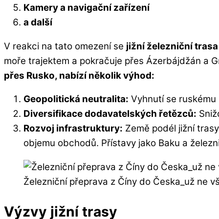
Kamery a navigační zařízení
a další
V reakci na tato omezení se
jižní železniční trasa
moře trajektem a pokračuje přes Ázerbájdžán a Gr
přes Rusko, nabízí několik výhod:
Geopolitická neutralita:
Vyhnutí se ruskému ú
Diversifikace dodavatelských řetězců:
Snižo
Rozvoj infrastruktury:
Země podél jižní trasy
objemu obchodů. Přístavy jako Baku a železni
Železniční přeprava z Číny do Česka_už ne vš
Výzvy jižní trasy