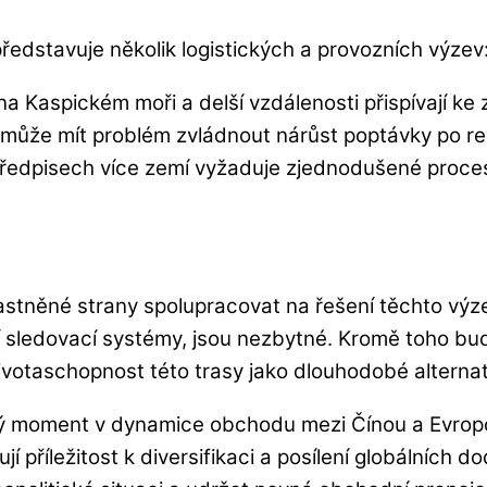
představuje několik logistických a provozních výzev
na Kaspickém moři a delší vzdálenosti přispívají ke
 může mít problém zvládnout nárůst poptávky po r
edpisech více zemí vyžaduje zjednodušené procesy 
zúčastněné strany spolupracovat na řešení těchto vý
ní sledovací systémy, jsou nezbytné. Kromě toho bud
ivotaschopnost této trasy jako dlouhodobé alternat
íčový moment v dynamice obchodu mezi Čínou a Evro
jí příležitost k diversifikaci a posílení globálních d