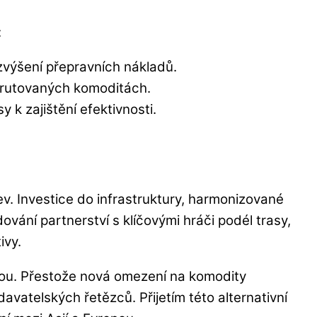
:
 zvýšení přepravních nákladů.
erutovaných komoditách.
k zajištění efektivnosti.
zev. Investice do infrastruktury, harmonizované
ování partnerství s klíčovými hráči podél trasy,
ivy.
pou. Přestože nová omezení na komodity
odavatelských řetězců. Přijetím této alternativní