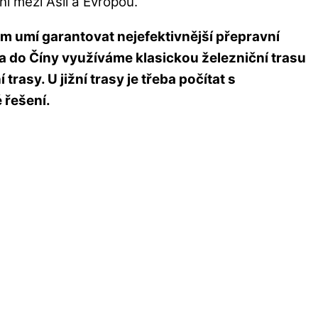
ní mezi Asií a Evropou.
m umí garantovat nejefektivnější přepravní
a do Číny využíváme klasickou železniční trasu
rasy. U jižní trasy je třeba počítat s
 řešení.