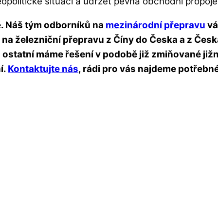
eopolitické situaci a udržet pevná obchodní propoje
tě. Náš tým odborníků na
mezinárodní přepravu
vá
 na železniční přepravu z Číny do Česka a z Česk
statní máme řešení v podobě již zmiňované jižní t
í.
Kontaktujte nás
, rádi pro vás najdeme potřebné