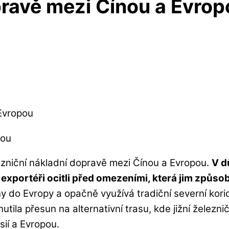
pravě mezi Čínou a Evrop
Evropou
zniční nákladní dopravě mezi Čínou a Evropou.
V d
exportéři ocitli před omezeními, která jim způsobu
y do Evropy a opačně využívá tradiční severní korid
ila přesun na alternativní trasu, kde jižní železni
sií a Evropou.