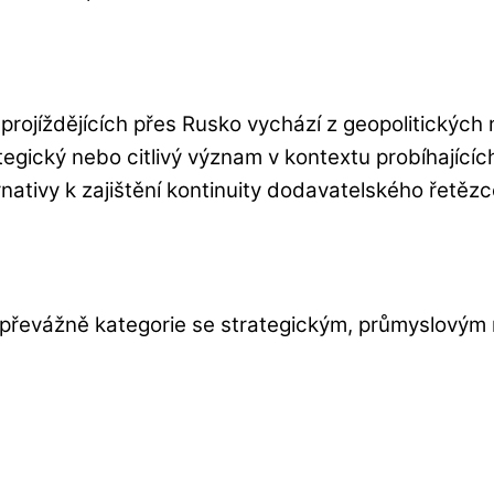
projíždějících přes Rusko vychází z geopolitických 
rategický nebo citlivý význam v kontextu probíhající
rnativy k zajištění kontinuity dodavatelského řetězc
převážně kategorie se strategickým, průmyslovým n