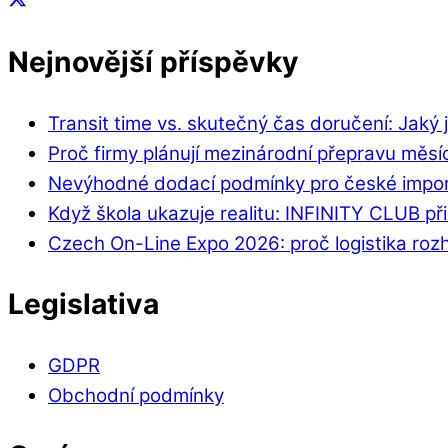
Nejnovější příspěvky
Transit time vs. skutečný čas doručení: Jaký j
Proč firmy plánují mezinárodní přepravu měs
Nevýhodné dodací podmínky pro české import
Když škola ukazuje realitu: INFINITY CLUB přib
Czech On-Line Expo 2026: proč logistika rozho
Legislativa
GDPR
Obchodní podmínky