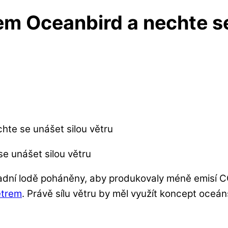
m Oceanbird a nechte se
te se unášet silou větru
ákladní lodě poháněny, aby produkovaly méně emisí
ětrem
. Právě sílu větru by měl využít koncept oceán