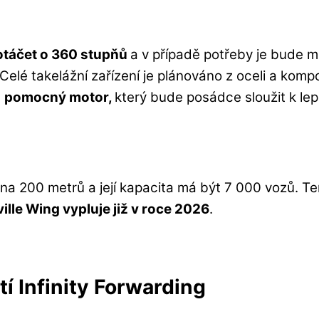
otáčet o 360 stupňů
a v případě potřeby je bude m
Celé takelážní zařízení je plánováno z oceli a kom
é
pomocný motor,
který bude posádce sloužit k lep
a 200 metrů a její kapacita má být 7 000 vozů. Ten
ille Wing vypluje již v roce 2026
.
í Infinity Forwarding