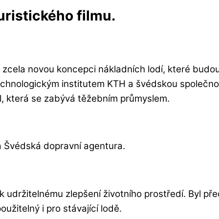
uristického filmu.
t zcela novou koncepci nákladních lodí, které bud
technologickým institutem KTH a švédskou společno
al, která se zabývá těžebním průmyslem.
a Švédská dopravní agentura.
k k udržitelnému zlepšení životního prostředí. Byl p
užitelný i pro stávající lodě.