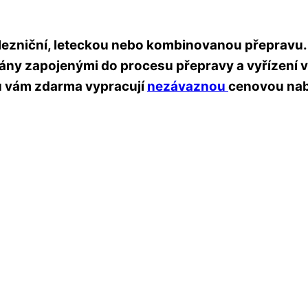
železniční, leteckou nebo kombinovanou přepravu
gány zapojenými do procesu přepravy a vyřízení 
vu vám zdarma vypracují
nezávaznou
cenovou na